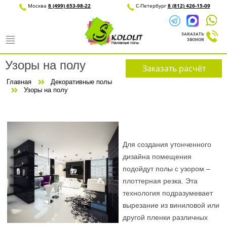
Москва
8 (499) 653-98-22
С-Петерб
Узоры на полу
Заказать расчёт
Главная
Декоративные полы
Узоры на полу
Для создания утонченного
дизайна помещения
подойдут полы с узором –
плоттерная резка. Эта
технология подразумевает
вырезание из виниловой или
другой пленки различных