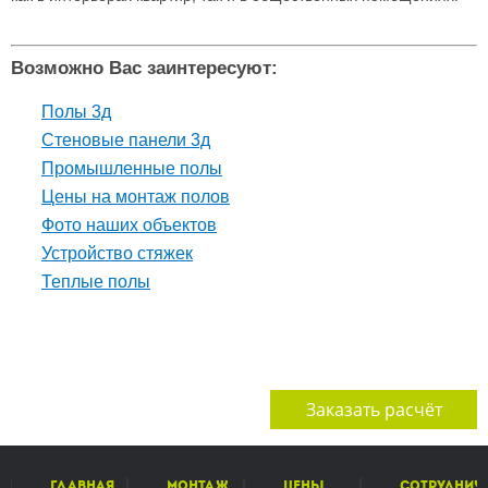
Возможно Вас заинтересуют:
Полы 3д
Стеновые панели 3д
Промышленные полы
Цены на монтаж полов
Фото наших объектов
Устройство стяжек
Теплые полы
Заказать расчёт
Главная
Монтаж
Цены
Сотруднич