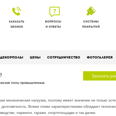
Заказать
Вопросы
Системы
звонок
и ответы
покрытий
Декорполы
Цены
Сотрудничество
Фотогалерея
е
Заказать ра
ческие полы промышленные
я механическая нагрузка, поэтому имеет значение не только эст
ь, долговечность. Всеми этими характеристиками обладают техниче
одство, паркинги, гаражи, спортплощадки и так далее.