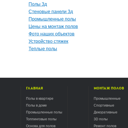
Полы 3д
Стеновые панели 3д
Промышленные полы
Цены на монтаж полов
Фото наших объектов
Устройство стяжек
Теплые полы
Главная
Монтаж полов
Полы в квартире
Промышленные
Полы в доме
Спортивные
Промышленные полы
Декоративные
Топпинговые полы
3D полы
Основа для полов
Ремонт полов