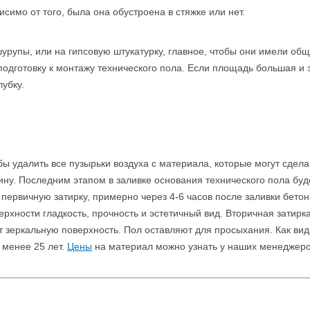
симо от того, была она обустроена в стяжке или нет.
шурупы, или на гипсовую штукатурку, главное, чтобы они имели об
 подготовку к монтажу технического пола. Если площадь большая и
убку.
ы удалить все пузырьки воздуха с материала, которые могут сдела
ну. Последним этапом в заливке основания технического пола буд
первичную затирку, примерно через 4-6 часов после заливки бето
рхности гладкость, прочность и эстетичный вид. Вторичная затир
т зеркальную поверхность. Пол оставляют для просыхания. Как ви
 менее 25 лет.
Цены
на материал можно узнать у наших менеджеро