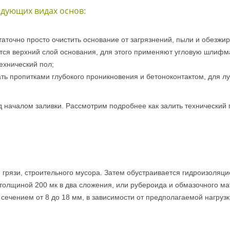
дующих видах основ:
остаточно просто очистить основание от загрязнений, пыли и обезжи
тся верхний слой основания, для этого применяют угловую шлифм
ехнический пол;
ть пропитками глубокого проникновения и бетоноконтактом, для л
 началом заливки. Рассмотрим подробнее как залить технический п
 грязи, строительного мусора. Затем обустраивается гидроизоляц
толщиной 200 мк в два сложения, или рубероида и обмазочного ма
сечением от 8 до 18 мм, в зависимости от предполагаемой нагрузк