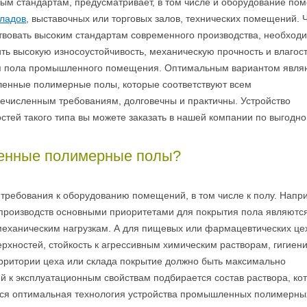
ым стандартам, предусматривает, в том числе и оборудование по
кладов
, выставочных или торговых залов, технических помещений. 
твовать высоким стандартам современного производства, необход
ть высокую износоустойчивость, механическую прочность и влагос
я пола промышленного помещения. Оптимальным вариантом явля
енные полимерные полы, которые соответствуют всем
численным требованиям, долговечны и практичны. Устройство
стей такого типа вы можете заказать в нашей компании по выгодно
енные полимерные полы?
 требования к оборудованию помещений, в том числе к полу. Напр
оизводств основными приоритетами для покрытия пола являютс
 механическим нагрузкам. А для пищевых или фармацевтических це
хностей, стойкость к агрессивным химическим растворам, гигиени
рритории цеха или склада покрытие должно быть максимально
й к эксплуатационным свойствам подбирается состав раствора, ко
ется оптимальная технология устройства промышленных полимерны