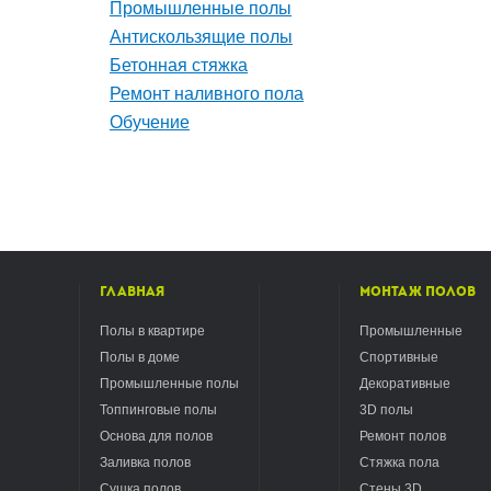
Промышленные полы
Антискользящие полы
Бетонная стяжка
Ремонт наливного пола
Обучение
Главная
Монтаж полов
Полы в квартире
Промышленные
Полы в доме
Спортивные
Промышленные полы
Декоративные
Топпинговые полы
3D полы
Основа для полов
Ремонт полов
Заливка полов
Стяжка пола
Сушка полов
Стены 3D