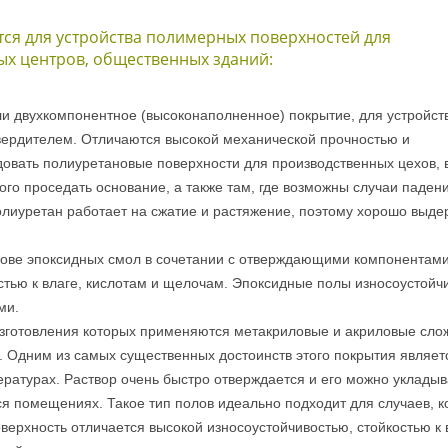
ся для устройства полимерных поверхностей для
х центров, общественных зданий:
 двухкомпонентное (высоконаполненное) покрытие, для устройст
вердителем. Отличаются высокой механической прочностью и
довать полиуретановые поверхности для производственных цехов, 
го проседать основание, а также там, где возможны случаи паден
олиуретан работает на сжатие и растяжение, поэтому хорошо выде
нове эпоксидных смол в сочетании с отверждающими компонентами
стью к влаге, кислотам и щелочам. Эпоксидные полы износоустойч
ми.
изготовления которых применяются метакриловые и акриловые сл
 Одним из самых существенных достоинств этого покрытия являет
ературах. Раствор очень быстро отверждается и его можно укладыв
я помещениях. Такое тип полов идеально подходит для случаев, к
верхность отличается высокой износоустойчивостью, стойкостью к 