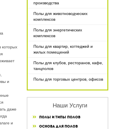
производства
Полы для животноводческих
комплексов
Полы для энергетических
ва
комплексов
Полы для квартир, коттеджей и
в которых
жилых помещений
ия
рживает
Полы для клубов, ресторанов, кафе,
танцполов
,
Полы для торговых центров, офисов
ивы и
ожные
ся
Наши Услуги
ать даже
огда
Полы и типы полов
влаге и
Основа для полов