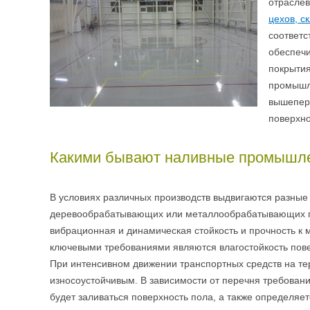
отраслев
цехов, с
соответс
обеспечи
покрыти
промышл
вышепере
поверхно
Какими бывают наливные промышл
В условиях различных производств выдвигаются разные
деревообрабатывающих или металлообрабатывающих пр
вибрационная и динамическая стойкость и прочность к
ключевыми требованиями являются влагостойкость повер
При интенсивном движении транспортных средств на те
износоустойчивым. В зависимости от перечня требовани
будет заливаться поверхность пола, а также определя