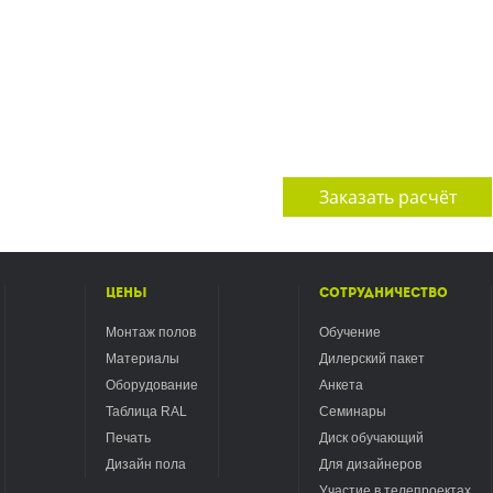
Заказать расчёт
Цены
Сотрудничество
Монтаж полов
Обучение
Материалы
Дилерский пакет
Оборудование
Анкета
Таблица RAL
Семинары
Печать
Диск обучающий
Дизайн пола
Для дизайнеров
Участие в телепроектах