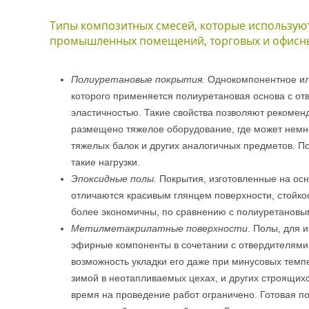
Типы композитных смесей, которые используют
промышленных помещений, торговых и офисны
Полиуретановые покрытия.
Однокомпонентное или
которого применяется полиуретановая основа с от
эластичностью. Такие свойства позволяют рекомен
размещено тяжелое оборудование, где может немно
тяжелых балок и других аналогичных предметов. П
такие нагрузки.
Эпоксидные полы.
Покрытия, изготовленные на ос
отличаются красивым глянцем поверхности, стойко
более экономичны, по сравнению с полиуретановы
Метилметакрилатные поверхности
. Полы, для 
эфирные компоненты в сочетании с отвердителями.
возможность укладки его даже при минусовых темп
зимой в неотапливаемых цехах, и других строящихс
время на проведение работ ограничено. Готовая по