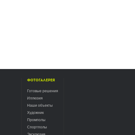
Фотогалерея
Готовые решения
Иллюзия
Наши объекты
Художник
Промполы
Спортполы
Эксклюзив