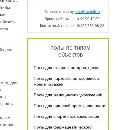
мещений –
Чтобы
Отправить заявку:
info@skololit.ru
имо
Время работы: пн-пт 09:00-19:00
тойкость
Контактный телефон: 8(499)653-98-22
ются
полы по типам
й цене!
объектов
Полы для складов, ангаров, цехов
Полы для парковок, автосервисов,
имер, для
моек и гаражей
я
Полы для медицинских учреждений
хов
чность.
Полы для пищевой промышленности
Полы для спортивных комплексов
торым
х полов.
Полы для фармацевтического