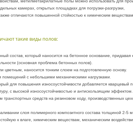
войствам, метилметакрилатные полы можно использовать для прои
дильных камерах, открытых площадках для погрузки-разгрузки,
й также отличаются повышенной стойкостью к химическим веществам
ичают такие виды полов:
ный состав, который наносится на бетонное основание, придавая
пыльности (основная проблема бетонных полов).
ли цветным, наносится тонким слоем на подготовленную основу.
я помещений с небольшими механическими нагрузками.
орый для повышения износоустойчивости добавляется кварцевый п
уру, с высокой износоустойчивостью и антискользящим эффектом.
 транспортных средств на резиновом ходу, производственных цех
ливании слоя полимерного композитного состава толщиной 2-5 
 стойкую к влаге, химическим веществам, механическим воздейств