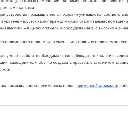
 стяжка (для жилых помещений, например, достаточной является 
орожными сетками.
при устройстве промышленного покрытия учитывается соответствие
й уровень нагрузок характерен для сухих отапливаемых помещени
ый высокий – в цехах с тяжелым оборудованием, с высокими дин
го полимерного пола, можно уменьшить толщину наливаемого слоя,
м нужных свойств, необходимо четко соблюдать технологию заливки
щих помещениях, чтобы не создавать простои, с заказчиком заран
сроки.
йства промышленных полимерных полов,
примерной стоимости
рабо