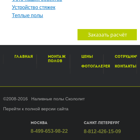
Устройство стяжек
Теплые полы
Заказать расчёт
Главная
Монтаж
Цены
Сотруднич
полов
Фотогалерея
Контакты
©2008-2016
Наливные полы Скололит
Перейти к полной версии сайта
Москва
Санкт-Петербург
8-499-653-98-22
8-812-426-15-09