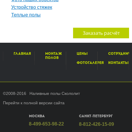
Устройство стяжек
Теплые полы
Заказать расчёт
Главная
Монтаж
Цены
Сотруднич
полов
Фотогалерея
Контакты
©2008-2016
Наливные полы Скололит
Перейти к полной версии сайта
Москва
Санкт-Петербург
8-499-653-98-22
8-812-426-15-09